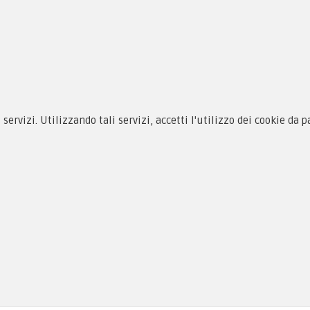
siamo
Novità
 alle taglie
Equipaggiamento
zioni d'acquisto
Patch e Distintivi
cy & Cookie
Forze Armate
i servizi. Utilizzando tali servizi, accetti l'utilizzo dei cookie da 
menti
Collezionismo e Vintage