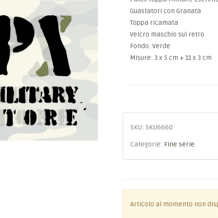
Guastatori con Granata
Toppa ricamata
Velcro maschio sul retro
Fondo: Verde
Misure: 3 x 5 cm + 11 x 3 cm
SKU:
SKU6660
Categorie:
Fine serie
Articolo al momento non dis