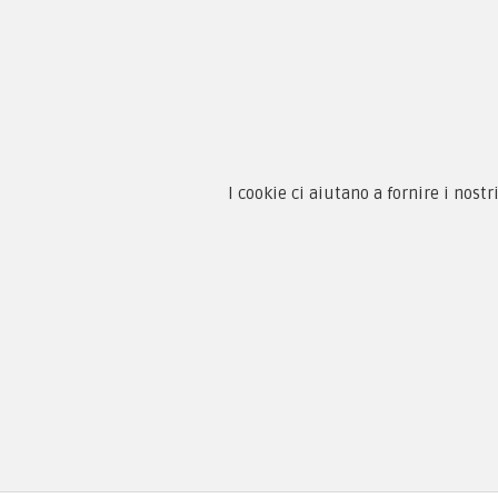
Chi 
Guida
Condi
By F.C.M. & C. sas
Priva
I cookie ci aiutano a fornire i nostr
Sede:
Paga
Via Baccheretana, 178/B
59015 Carmignano — PO
Tel:
+39 055 3872504
Email:
fcm@pxprato.it