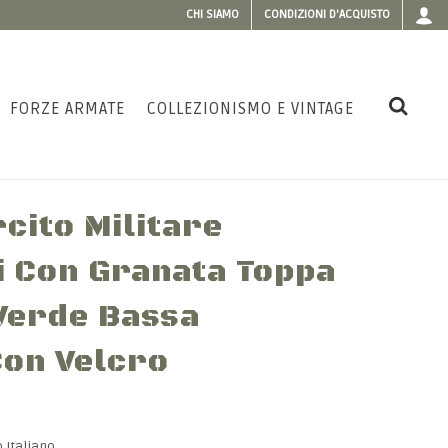
CHI SIAMO
CONDIZIONI D'ACQUISTO
FORZE ARMATE
COLLEZIONISMO E VINTAGE
cito Militare
i Con Granata Toppa
Verde Bassa
 Con Velcro
 Italiano