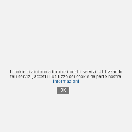
Equipaggiamento
Patch e Distintivi
Forze Armate
Collezionismo e Vintage
I cookie ci aiutano a fornire i nostri servizi. Utilizzando
Contattaci su Facebook
tali servizi, accetti l'utilizzo dei cookie da parte nostra.
Informazioni
OK