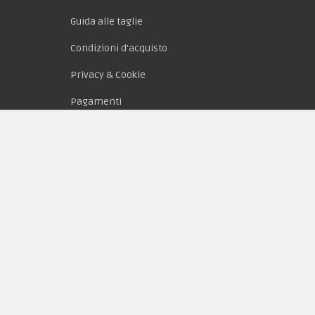
Guida alle taglie
Condizioni d'acquisto
Privacy & Cookie
Pagamenti
Novità
Equipaggiamento
Patch e Distintivi
Forze Armate
Collezionismo e Vintage