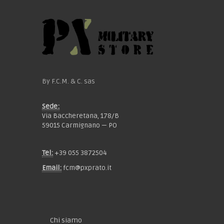
By F.C.M. & C. sas
Sede:
Via Baccheretana, 178/B
59015 Carmignano — PO
Tel:
+39 055 3872504
Email:
fcm@pxprato.it
Chi siamo