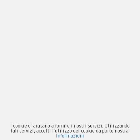
Privacy & Cookie
Pagamenti
Novità
Equipaggiamento
Patch e Distintivi
Forze Armate
Collezionismo e Vintage
I cookie ci aiutano a fornire i nostri servizi. Utilizzando
tali servizi, accetti l'utilizzo dei cookie da parte nostra.
Informazioni
Contattaci su Facebook