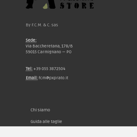
By F.C.M. & C. sas
Sede:
Via Baccheretana, 178/B
59015 Carmignano — PO
Tel:
+39 055 3872504
Email:
fcm@pxprato.it
Chi siamo
Guida alle taglie
Condizioni d'acquisto