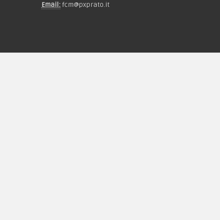
Email:
fcm@pxprato.it
Chi siamo
Guida alle taglie
Condizioni d'acquisto
Privacy & Cookie
Pagamenti
Novità
Equipaggiamento