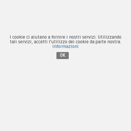
Patch e Distintivi
Forze Armate
Collezionismo e Vintage
I cookie ci aiutano a fornire i nostri servizi. Utilizzando
tali servizi, accetti l'utilizzo dei cookie da parte nostra.
Informazioni
OK
Contattaci su Facebook