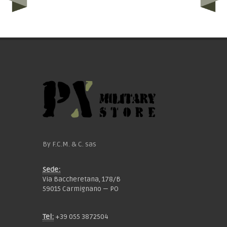
By F.C.M. & C. sas
Sede:
Via Baccheretana, 178/B
59015 Carmignano — PO
Tel:
+39 055 3872504