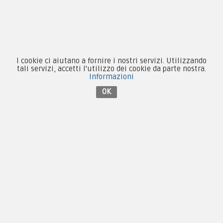
Forze Armate
Collezionismo e Vintage
I cookie ci aiutano a fornire i nostri servizi. Utilizzando
tali servizi, accetti l'utilizzo dei cookie da parte nostra.
Informazioni
OK
Contattaci su Facebook