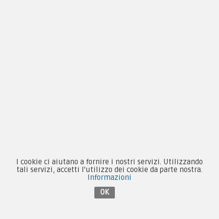
Novità
Equipaggiamento
Patch e Distintivi
Forze Armate
Collezionismo e Vintage
I cookie ci aiutano a fornire i nostri servizi. Utilizzando
tali servizi, accetti l'utilizzo dei cookie da parte nostra.
Contattaci su Facebook
Informazioni
OK