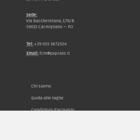
Sede:
Via Baccheretana, 178/B
59015 Carmignano — PO
Tel:
+39 055 3872504
Email:
fcm@pxprato.it
Chi siamo
Guida alle taglie
Condizioni d'acquisto
Privacy & Cookie
Pagamenti