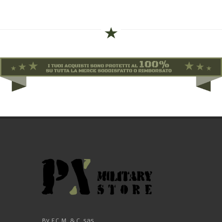
By F.C.M. & C. sas