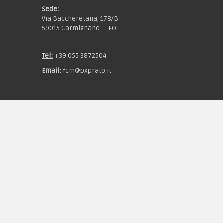
Sede:
Via Baccheretana, 178/B
59015 Carmignano — PO
Tel:
+39 055 3872504
Email:
fcm@pxprato.it
Chi siamo
Guida alle taglie
Condizioni d'acquisto
Privacy & Cookie
Pagamenti