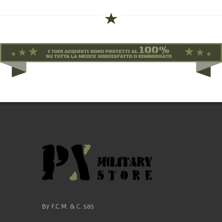
By F.C.M. & C. sas