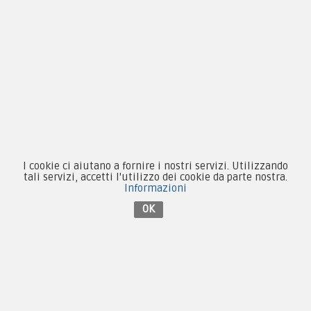
Novità
Equipaggiamento
Patch e Distintivi
Forze Armate
Collezionismo e Vintage
I cookie ci aiutano a fornire i nostri servizi. Utilizzando
tali servizi, accetti l'utilizzo dei cookie da parte nostra.
Informazioni
OK
Contattaci su Facebook