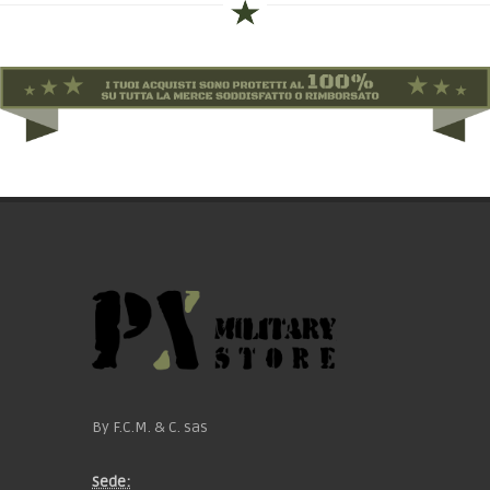
By F.C.M. & C. sas
Sede: