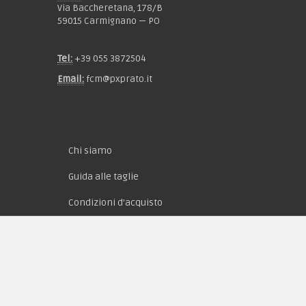
Via Baccheretana, 178/B
59015 Carmignano — PO
Tel:
+39 055 3872504
Email:
fcm@pxprato.it
Chi siamo
Guida alle taglie
Condizioni d'acquisto
Privacy & Cookie
Pagamenti