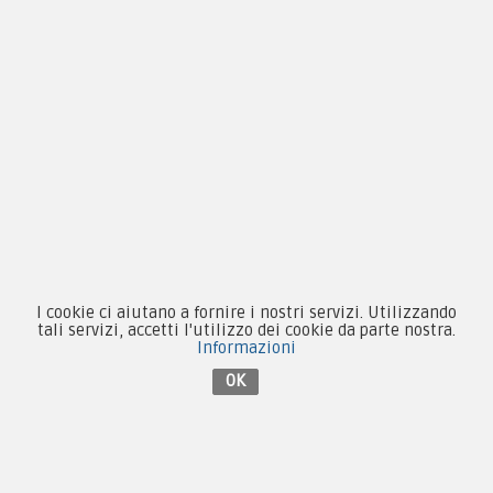
Novità
Equipaggiamento
Patch e Distintivi
Forze Armate
Collezionismo e Vintage
I cookie ci aiutano a fornire i nostri servizi. Utilizzando
tali servizi, accetti l'utilizzo dei cookie da parte nostra.
Contattaci su Facebook
Informazioni
OK