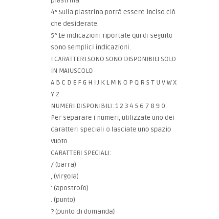
piastrina.
4° Sulla piastrina potrà essere inciso ciò
che desiderate.
5° Le indicazioni riportate qui di seguito
sono semplici indicazioni.
I CARATTERI SONO SONO DISPONIBILI SOLO
IN MAIUSCOLO
A B C D E F G H I J K L M N O P Q R S T U V W X
Y Z
NUMERI DISPONIBILI: 1 2 3 4 5 6 7 8 9 0
Per separare i numeri, utilizzate uno dei
caratteri speciali o lasciate uno spazio
vuoto
CARATTERI SPECIALI:
/ (barra)
, (virgola)
' (apostrofo)
. (punto)
? (punto di domanda)