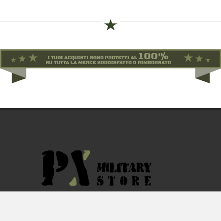
By F.C.M. & C. sas