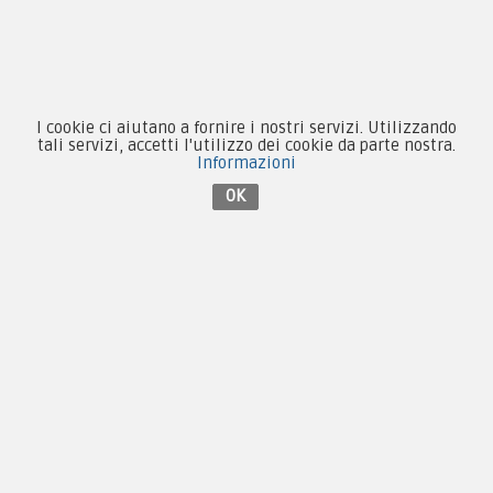
Novità
Equipaggiamento
I cookie ci aiutano a fornire i nostri servizi. Utilizzando
tali servizi, accetti l'utilizzo dei cookie da parte nostra.
Informazioni
Patch e Distintivi
OK
Forze Armate
Collezionismo e Vintage
Contattaci su Facebook