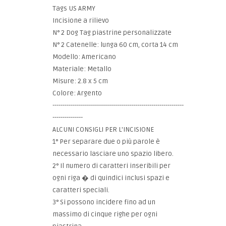
Tags US ARMY
Incisione a rilievo
N° 2 Dog Tag piastrine personalizzate
N° 2 Catenelle: lunga 60 cm, corta 14 cm
Modello: Americano
Materiale: Metallo
Misure: 2.8 x 5 cm
Colore: Argento
-----------------------------------------------------------------
---------------
ALCUNI CONSIGLI PER L'INCISIONE
1° Per separare due o più parole è
necessario lasciare uno spazio libero.
2° Il numero di caratteri inseribili per
ogni riga � di quindici inclusi spazi e
caratteri speciali.
3° Si possono incidere fino ad un
massimo di cinque righe per ogni