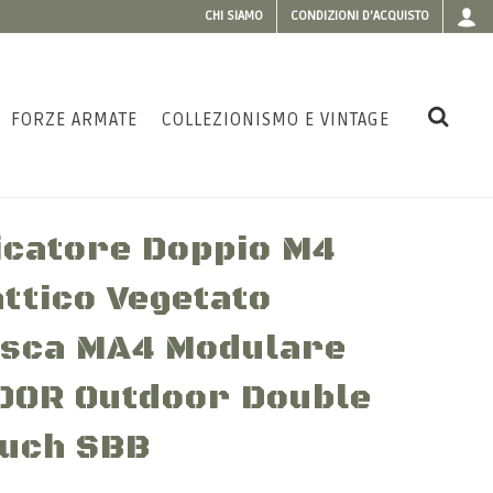
CHI SIAMO
CONDIZIONI D'ACQUISTO
FORZE ARMATE
COLLEZIONISMO E VINTAGE
icatore Doppio M4
attico Vegetato
Tasca MA4 Modulare
DOR Outdoor Double
uch SBB