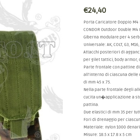
€24,40
Porta Caricatore Doppio M4 
CONDOR Outdoor Double M4 
Giberna modulare per 4 serba
Universale: AK, COLT, G3, M16,
Attacchi posteriori di agganci
per gilet tattici, body armor, 
Parte frontale con pattine di
all'interno di ciascuna dell
di mm 45 x 75.
Nella parte frontale degli al
cucita un�applicazione a stra
pattina.
Due elastici di mm 35 per tut
Fori di drenaggio per ciascu
Materiale: nylon 1000 denari
Misure: 18.5 x 17.8 x 5 cm