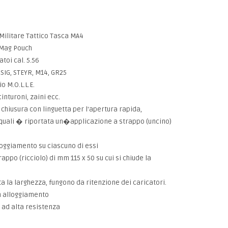
Militare Tattico Tasca MA4
Mag Pouch
toi cal. 5.56
 SIG, STEYR, M14, GR25
o M.O.L.L.E.
cinturoni, zaini ecc.
 chiusura con linguetta per l'apertura rapida,
e quali � riportata un�applicazione a strappo (uncino)
loggiamento su ciascuno di essi
ppo (ricciolo) di mm 115 x 50 su cui si chiude la
ta la larghezza, fungono da ritenzione dei caricatori.
n alloggiamento
 ad alta resistenza