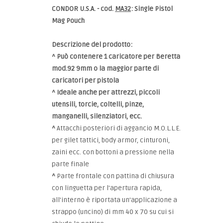
CONDOR U.S.A. - cod.
MA32
: Single Pistol
Mag Pouch
Descrizione del prodotto:
^ Può contenere 1 caricatore per Beretta
mod.92 9mm o la maggior parte di
caricatori per pistola
^
Ideale anche per attrezzi, piccoli
utensili, torcie, coltelli, pinze,
manganelli, silenziatori, ecc.
^
Attacchi posteriori di aggancio M.O.L.L.E.
per gilet tattici, body armor, cinturoni,
zaini ecc. con bottoni a pressione nella
parte finale
^
Parte frontale con pattina di chiusura
con linguetta per l'apertura rapida,
all'interno è riportata un'applicazione a
strappo (uncino) di mm 40 x 70 su cui si