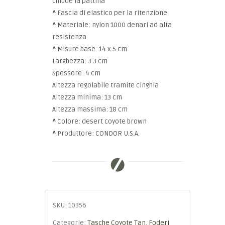
chiude la pattina
^
Fascia di elastico per la ritenzione
^
Materiale: nylon 1000 denari ad alta
resistenza
^
Misure base: 14 x 5 cm
Larghezza: 3.3 cm
Spessore: 4 cm
Altezza regolabile tramite cinghia
Altezza minima: 13 cm
Altezza massima: 18 cm
^
Colore: desert coyote brown
^
Produttore: CONDOR U.S.A.
SKU:
10356
Categorie:
Tasche Coyote Tan
,
Foderi