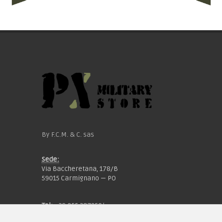
By F.C.M. & C. sas
Sede:
Via Baccheretana, 178/B
59015 Carmignano — PO
Tel:
+39 055 3872504
Email:
fcm@pxprato.it