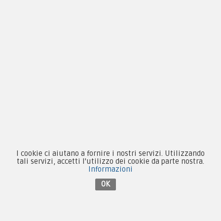
Guida alle taglie
Condizioni d'acquisto
Privacy & Cookie
Pagamenti
Novità
Equipaggiamento
Patch e Distintivi
I cookie ci aiutano a fornire i nostri servizi. Utilizzando
tali servizi, accetti l'utilizzo dei cookie da parte nostra.
Forze Armate
Informazioni
OK
Collezionismo e Vintage