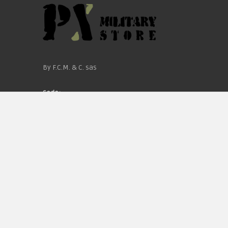
By F.C.M. & C. sas
Sede:
Via Baccheretana, 178/B
59015 Carmignano — PO
Tel:
+39 055 3872504
Email:
fcm@pxprato.it
Chi siamo