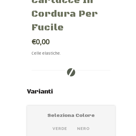
Cartucce In
Cordura Per
Fucile
€0,00
Celle elastiche.
Varianti
Seleziona Colore
VERDE
NERO