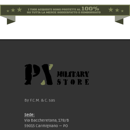
By F.C.M. & C. sas
Sede:
Via Baccheretana, 178/B
59015 Carmignano — PO