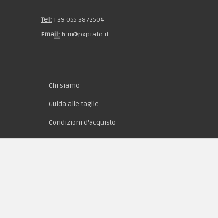
Tel:
+39 055 3872504
Email:
fcm@pxprato.it
Chi siamo
Guida alle taglie
Condizioni d'acquisto
Privacy & Cookie
Pagamenti
Novità