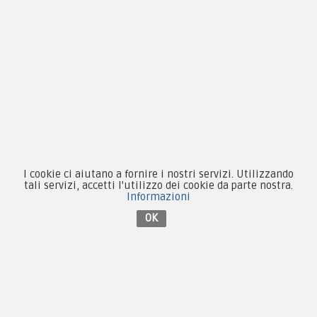
Equipaggiamento
Patch e Distintivi
Forze Armate
Collezionismo e Vintage
I cookie ci aiutano a fornire i nostri servizi. Utilizzando
Contattaci su Facebook
tali servizi, accetti l'utilizzo dei cookie da parte nostra.
Informazioni
OK