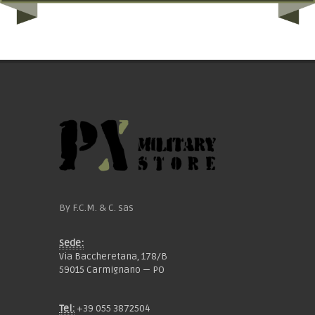
By F.C.M. & C. sas
Sede:
Via Baccheretana, 178/B
59015 Carmignano — PO
Tel:
+39 055 3872504