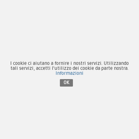
Patch e Distintivi
Forze Armate
Collezionismo e Vintage
I cookie ci aiutano a fornire i nostri servizi. Utilizzando
Contattaci su Facebook
tali servizi, accetti l'utilizzo dei cookie da parte nostra.
Informazioni
OK