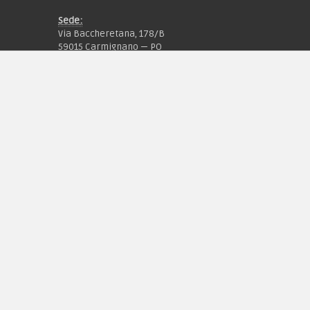
Sede:
Via Baccheretana, 178/B
59015 Carmignano — PO
Tel:
+39 055 3872504
Email:
fcm@pxprato.it
Chi siamo
Guida alle taglie
Condizioni d'acquisto
Privacy & Cookie
Pagamenti