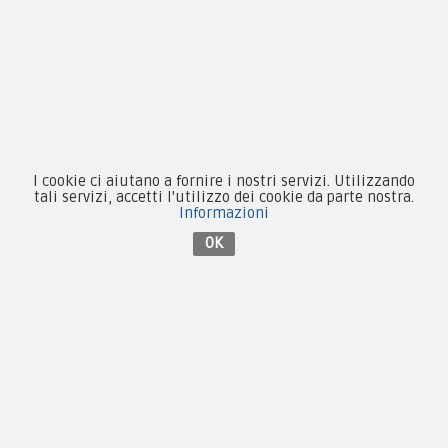
Novità
Equipaggiamento
Patch e Distintivi
I cookie ci aiutano a fornire i nostri servizi. Utilizzando
Forze Armate
tali servizi, accetti l'utilizzo dei cookie da parte nostra.
Informazioni
Collezionismo e Vintage
OK
Contattaci su Facebook