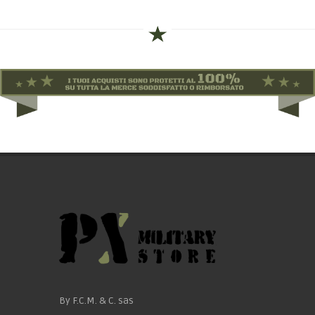
By F.C.M. & C. sas