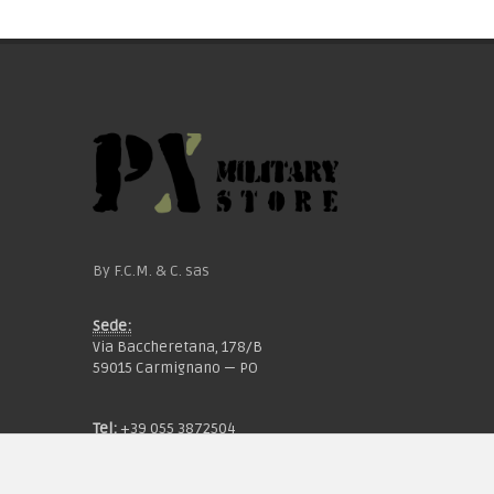
By F.C.M. & C. sas
Sede:
Via Baccheretana, 178/B
59015 Carmignano — PO
Tel:
+39 055 3872504
Email:
fcm@pxprato.it