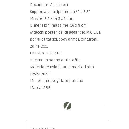
Documenti Accessori
Supporta smartphone da 4" a 5.5"
Misure: 8.5 x 14.5 x 1 cm
Dimensioni massime: 16 x 8 cm
Attacchi posteriori di aggancio M.O.L.L.E.
per gilet tattici, body armor, cinturoni,
zaini, ecc.
Chiusura a velcro
Interno in panno antigraffio
Materiale: nylon 600 denari ad alta
resistenza
Mimetismo: vegetato italiano
Marca: SBB