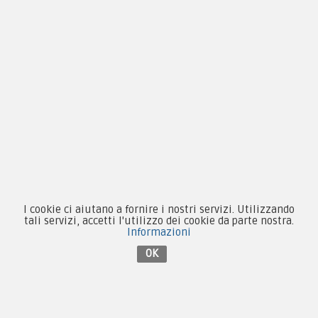
Novità
Equipaggiamento
Patch e Distintivi
Forze Armate
Collezionismo e Vintage
I cookie ci aiutano a fornire i nostri servizi. Utilizzando
tali servizi, accetti l'utilizzo dei cookie da parte nostra.
Contattaci su Facebook
Informazioni
OK