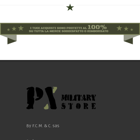
By F.C.M. & C. sas