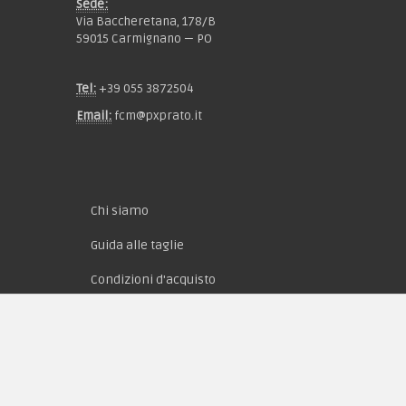
Sede:
Via Baccheretana, 178/B
59015 Carmignano — PO
Tel:
+39 055 3872504
Email:
fcm@pxprato.it
Chi siamo
Guida alle taglie
Condizioni d'acquisto
Privacy & Cookie
Pagamenti