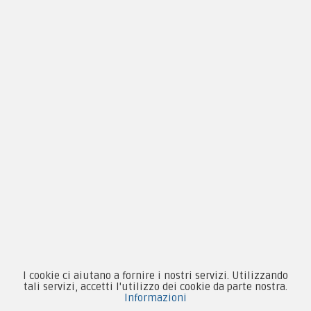
Privacy & Cookie
Pagamenti
Novità
Equipaggiamento
Patch e Distintivi
Forze Armate
Collezionismo e Vintage
I cookie ci aiutano a fornire i nostri servizi. Utilizzando
tali servizi, accetti l'utilizzo dei cookie da parte nostra.
Informazioni
Contattaci su Facebook