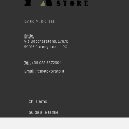
By F.C.M. & C. sas
Sede:
Via Baccheretana, 178/B
59015 Carmignano — PO
Tel:
+39 055 3872504
Email:
fcm@pxprato.it
Chi siamo
Guida alle taglie
Condizioni d'acquisto