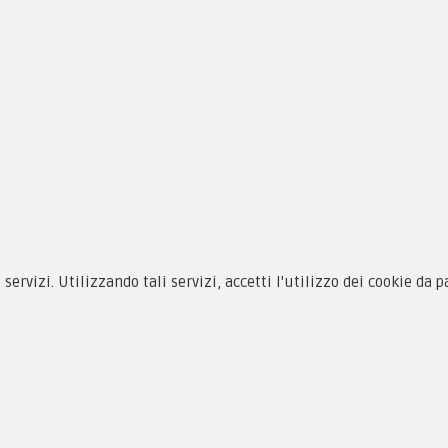
siamo
Novità
 alle taglie
Equipaggiamento
zioni d'acquisto
Patch e Distintivi
i servizi. Utilizzando tali servizi, accetti l'utilizzo dei cookie da 
cy & Cookie
Forze Armate
menti
Collezionismo e Vintage