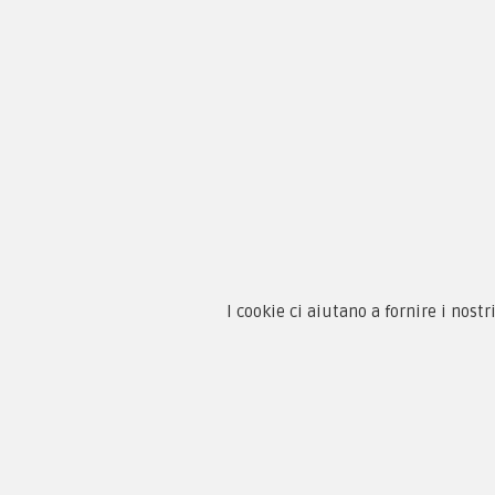
Chi 
Guida
Condi
By F.C.M. & C. sas
I cookie ci aiutano a fornire i nostr
Priva
Sede:
Paga
Via Baccheretana, 178/B
59015 Carmignano — PO
Tel:
+39 055 3872504
Email:
fcm@pxprato.it