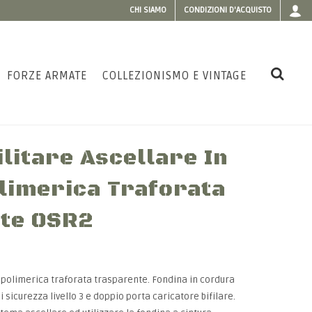
CHI SIAMO
CONDIZIONI D'ACQUISTO
FORZE ARMATE
COLLEZIONISMO E VINTAGE
litare Ascellare In
imerica Traforata
te OSR2
polimerica traforata trasparente. Fondina in cordura
sicurezza livello 3 e doppio porta caricatore bifilare.