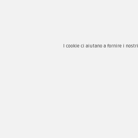
Chi 
Guida
I cookie ci aiutano a fornire i nostr
Condi
By F.C.M. & C. sas
Priva
Sede:
Paga
Via Baccheretana, 178/B
59015 Carmignano — PO
Tel:
+39 055 3872504
Email:
fcm@pxprato.it