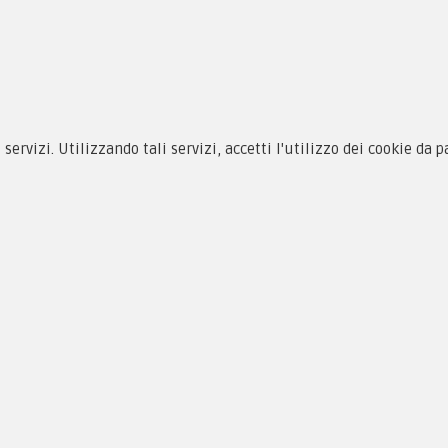
siamo
Novità
 alle taglie
Equipaggiamento
i servizi. Utilizzando tali servizi, accetti l'utilizzo dei cookie da 
zioni d'acquisto
Patch e Distintivi
cy & Cookie
Forze Armate
menti
Collezionismo e Vintage