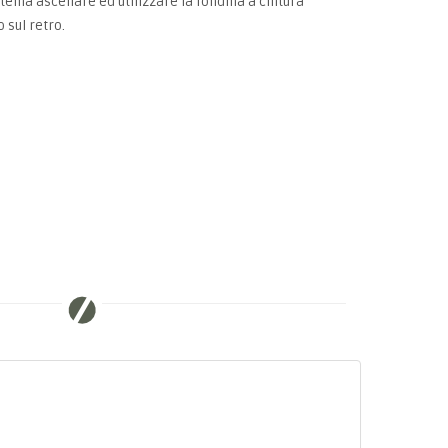
istema ascellare ed utilizzare la fondina a cintura
 sul retro.