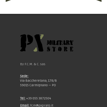
By F.C.M. & C. sas
Sede:
Via Baccheretana, 178/B
59015 Carmignano — PO
Tel:
+39 055 3872504
Email:
fcm@pxprato.it