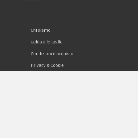
Chi siamo
Guida alle taglie
Condizioni d'acquisto
Privacy & Cookie
Pagamenti
Novità
Equipaggiamento
Patch e Distintivi