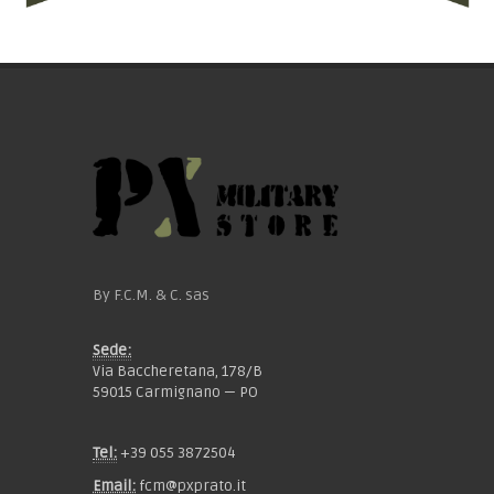
By F.C.M. & C. sas
Sede:
Via Baccheretana, 178/B
59015 Carmignano — PO
Tel:
+39 055 3872504
Email:
fcm@pxprato.it