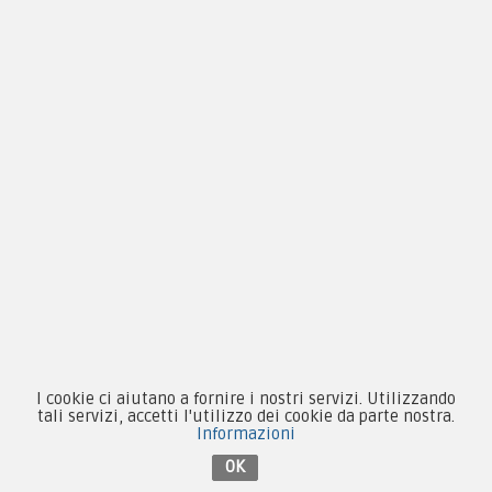
Condizioni d'acquisto
Privacy & Cookie
Pagamenti
Novità
Equipaggiamento
Patch e Distintivi
Forze Armate
Collezionismo e Vintage
I cookie ci aiutano a fornire i nostri servizi. Utilizzando
tali servizi, accetti l'utilizzo dei cookie da parte nostra.
Informazioni
OK