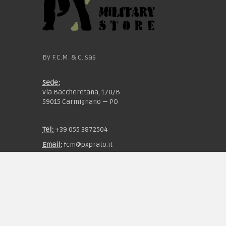
By F.C.M. & C. sas
Sede:
Via Baccheretana, 178/B
59015 Carmignano — PO
Tel:
+39 055 3872504
Email:
fcm@pxprato.it
Chi siamo
Guida alle taglie