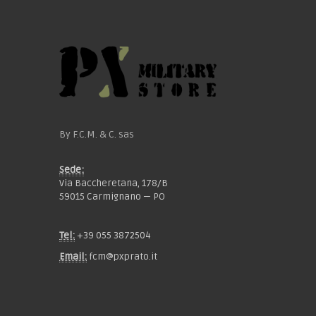
By F.C.M. & C. sas
Sede:
Via Baccheretana, 178/B
59015 Carmignano — PO
Tel:
+39 055 3872504
Email:
fcm@pxprato.it