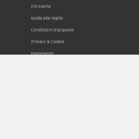
Chi siamo
Guida alle taglie
Condizioni d'acquisto
Privacy & Cookie
Pagamenti
Novità
Equipaggiamento
Patch e Distintivi
Forze Armate
Collezionismo e Vintage