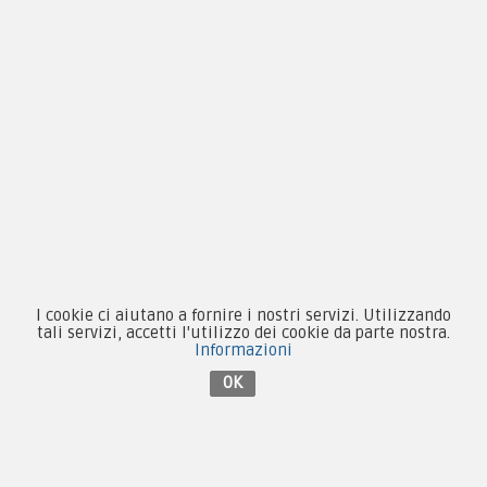
Novità
Equipaggiamento
Patch e Distintivi
Forze Armate
Collezionismo e Vintage
I cookie ci aiutano a fornire i nostri servizi. Utilizzando
tali servizi, accetti l'utilizzo dei cookie da parte nostra.
Contattaci su Facebook
Informazioni
OK