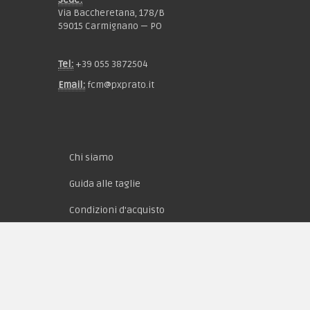
Via Baccheretana, 178/B
59015 Carmignano — PO
Tel:
+39 055 3872504
Email:
fcm@pxprato.it
Chi siamo
Guida alle taglie
Condizioni d'acquisto
Privacy & Cookie
Pagamenti