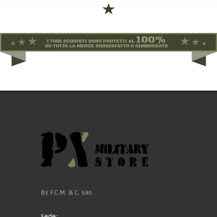
By F.C.M. & C. sas
Sede: