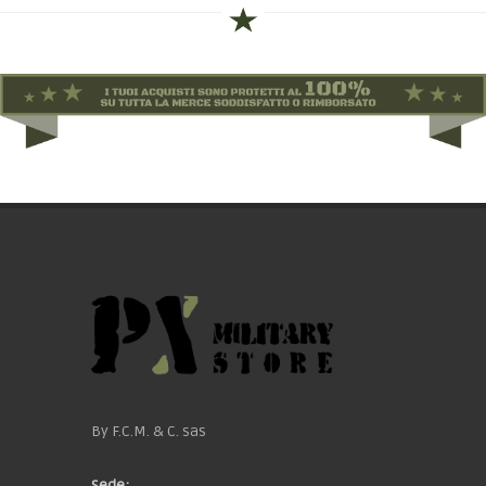
By F.C.M. & C. sas
Sede: