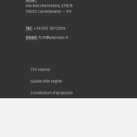
Via Baccheretana, 178/B
59015 Carmignano — PO
Tel:
+39 055 3872504
Email:
fcm@pxprato.it
Chi siamo
Guida alle taglie
Condizioni d'acquisto
Privacy & Cookie
Pagamenti