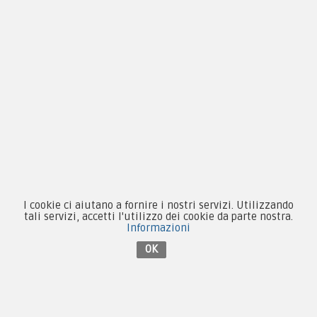
Novità
Equipaggiamento
Patch e Distintivi
Forze Armate
Collezionismo e Vintage
I cookie ci aiutano a fornire i nostri servizi. Utilizzando
tali servizi, accetti l'utilizzo dei cookie da parte nostra.
Contattaci su Facebook
Informazioni
OK