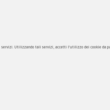
siamo
Novità
 alle taglie
Equipaggiamento
zioni d'acquisto
Patch e Distintivi
cy & Cookie
Forze Armate
i servizi. Utilizzando tali servizi, accetti l'utilizzo dei cookie da 
menti
Collezionismo e Vintage