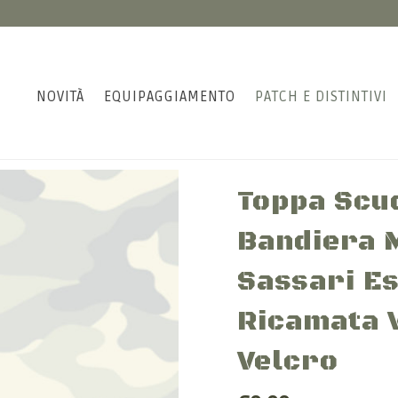
NOVITÀ
EQUIPAGGIAMENTO
PATCH E DISTINTIVI
Toppa Scud
Bandiera M
Sassari Es
Ricamata 
Velcro