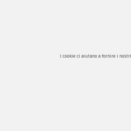
Chi 
Guida
Condi
By F.C.M. & C. sas
Priva
I cookie ci aiutano a fornire i nostr
Sede:
Paga
Via Baccheretana, 178/B
59015 Carmignano — PO
Tel:
+39 055 3872504
Email:
fcm@pxprato.it