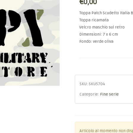
€0,00
Toppa Patch Scudetto Italia B
Toppa ricamata
Velcro maschio sul retro
Dimensioni: 7 x 6 cm
Fondo: verde oliva
SKU:
SKU5704
Categorie:
Fine serie
Articolo al momento non dis