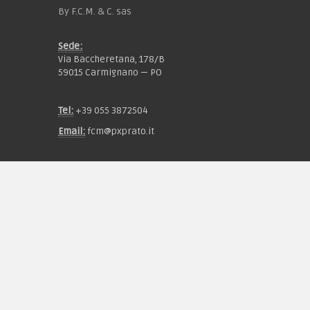
By F.C.M. & C. sas
Sede:
Via Baccheretana, 178/B
59015 Carmignano — PO
Tel:
+39 055 3872504
Email:
fcm@pxprato.it
Chi siamo
Guida alle taglie
Condizioni d'acquisto
Privacy & Cookie
Pagamenti