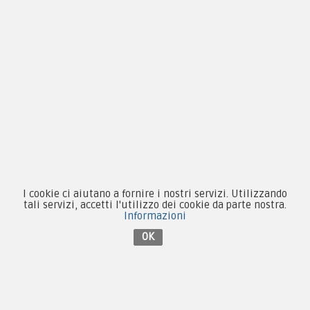
Novità
Equipaggiamento
Patch e Distintivi
Forze Armate
Collezionismo e Vintage
I cookie ci aiutano a fornire i nostri servizi. Utilizzando
tali servizi, accetti l'utilizzo dei cookie da parte nostra.
Informazioni
OK
Contattaci su Facebook