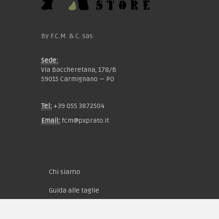
By F.C.M. & C. sas
Sede:
Via Baccheretana, 178/B
59015 Carmignano — PO
Tel:
+39 055 3872504
Email:
fcm@pxprato.it
Chi siamo
Guida alle taglie
Condizioni d'acquisto