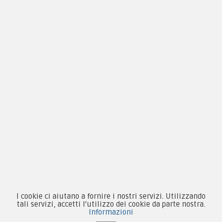
Privacy & Cookie
Pagamenti
Novità
Equipaggiamento
Patch e Distintivi
Forze Armate
Collezionismo e Vintage
I cookie ci aiutano a fornire i nostri servizi. Utilizzando
tali servizi, accetti l'utilizzo dei cookie da parte nostra.
Informazioni
Contattaci su Facebook