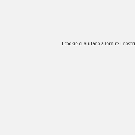
Chi 
Guida
I cookie ci aiutano a fornire i nostr
Condi
By F.C.M. & C. sas
Priva
Sede:
Paga
Via Baccheretana, 178/B
59015 Carmignano — PO
Tel:
+39 055 3872504
Email:
fcm@pxprato.it