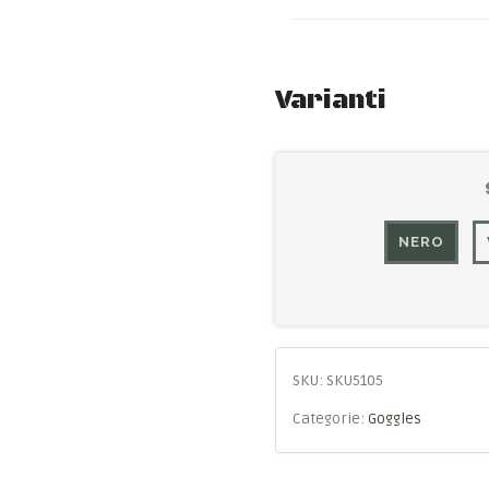
Varianti
NERO
SKU:
SKU5105
Categorie:
Goggles