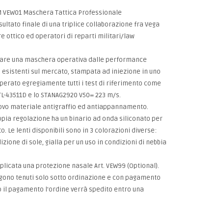
RAM VEW01 Maschera Tattica Professionale
tato finale di una triplice collaborazione fra Vega
re ottico ed operatori di reparti militari/law
creare una maschera operativa dalle performance
i esistenti sul mercato, stampata ad iniezione in uno
erato egregiamente tutti i test di riferimento come
DTL-43511D e lo STANAG2920 V50= 223 m/s.
nuovo materiale antigraffio ed antiappannamento.
ppia regolazione ha un binario ad onda siliconato per
. Le lenti disponibili sono in 3 colorazioni diverse:
izione di sole, gialla per un uso in condizioni di nebbia
licata una protezione nasale Art. VEW99 (Optional).
ngono tenuti solo sotto ordinazione e con pagamento
o il pagamento l'ordine verrà spedito entro una