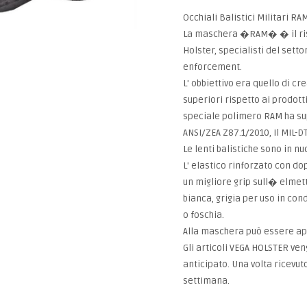
Occhiali Balistici Militari 
La maschera �RAM� � il risul
Holster, specialisti del setto
enforcement.
L' obbiettivo era quello di 
superiori rispetto ai prodott
speciale polimero RAM ha sup
ANSI/ZEA Z87.1/2010, il MIL-
Le lenti balistiche sono in 
L' elastico rinforzato con do
un migliore grip sull� elmetto
bianca, grigia per uso in cond
o foschia.
Alla maschera può essere app
Gli articoli VEGA HOLSTER ve
anticipato. Una volta ricevut
settimana.