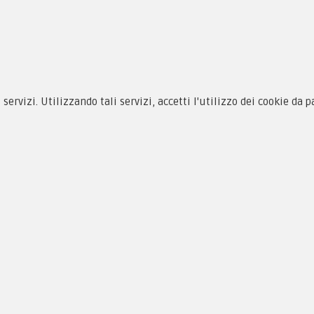
siamo
Novità
 alle taglie
Equipaggiamento
i servizi. Utilizzando tali servizi, accetti l'utilizzo dei cookie da 
zioni d'acquisto
Patch e Distintivi
cy & Cookie
Forze Armate
menti
Collezionismo e Vintage