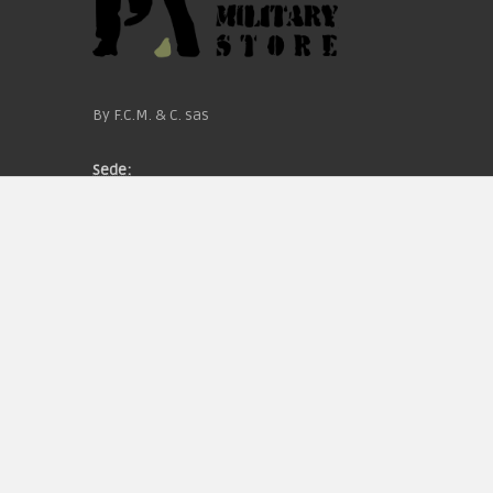
By F.C.M. & C. sas
Sede:
Via Baccheretana, 178/B
59015 Carmignano — PO
Tel:
+39 055 3872504
Email:
fcm@pxprato.it
Chi siamo
Guida alle taglie