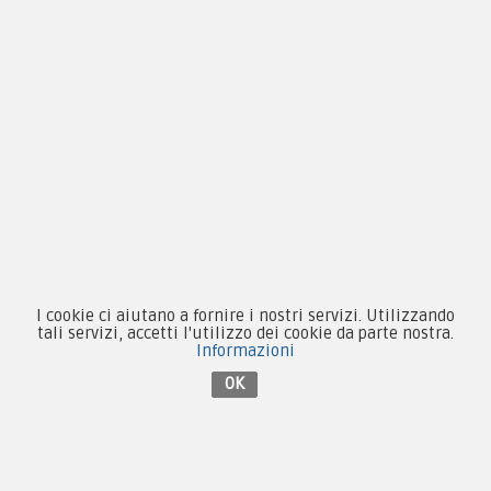
Condizioni d'acquisto
Privacy & Cookie
Pagamenti
Novità
Equipaggiamento
Patch e Distintivi
I cookie ci aiutano a fornire i nostri servizi. Utilizzando
tali servizi, accetti l'utilizzo dei cookie da parte nostra.
Forze Armate
Informazioni
Collezionismo e Vintage
OK