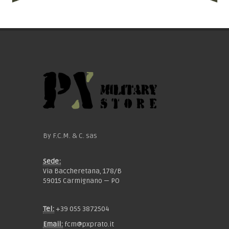
By F.C.M. & C. sas
Sede:
Via Baccheretana, 178/B
59015 Carmignano — PO
Tel:
+39 055 3872504
Email:
fcm@pxprato.it