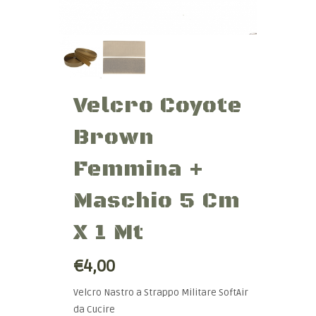
Velcro Coyote
Brown
Femmina +
Maschio 5 Cm
X 1 Mt
€4,00
Velcro Nastro a Strappo Militare SoftAir
da Cucire