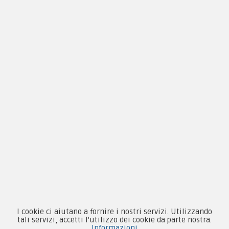
Condizioni d'acquisto
Privacy & Cookie
Pagamenti
Novità
Equipaggiamento
Patch e Distintivi
Forze Armate
Collezionismo e Vintage
I cookie ci aiutano a fornire i nostri servizi. Utilizzando
tali servizi, accetti l'utilizzo dei cookie da parte nostra.
Informazioni