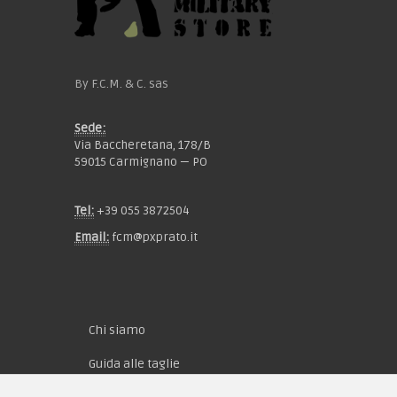
By F.C.M. & C. sas
Sede:
Via Baccheretana, 178/B
59015 Carmignano — PO
Tel:
+39 055 3872504
Email:
fcm@pxprato.it
Chi siamo
Guida alle taglie