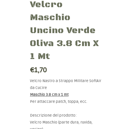
Velcro
Maschio
Uncino Verde
Oliva 3.8 Cm X
1 Mt
€1,70
Velcro Nastro a Strappo Militare SoftAir
da Cucire
Maschio 3.8 cm x 1 mt
Per attaccare patch, toppa, ecc.
Descrizione del prodotto:
Velcro Maschio (parte dura, ruvida,