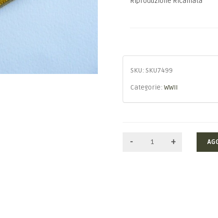
Riproduzione Ricamata
SKU:
SKU7499
Categorie:
WWII
AG