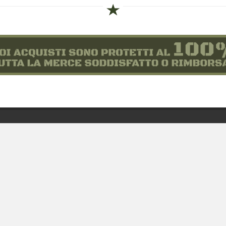
siamo
Novità
 alle taglie
Equipaggiamento
zioni d'acquisto
Patch e Distintivi