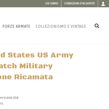
CHI SIAMO
CONDIZIONI D'ACQUISTO
FORZE ARMATE
COLLEZIONISMO E VINTAGE
d States US Army
tch Military
one Ricamata
mericana USA
rs