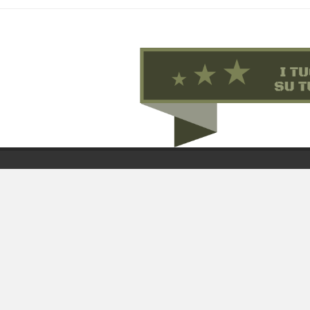
Chi 
Guida
Condi
By F.C.M. & C. sas