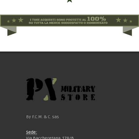
By F.C.M. & C. sas
Sede:
Via Baccheretana, 178/B