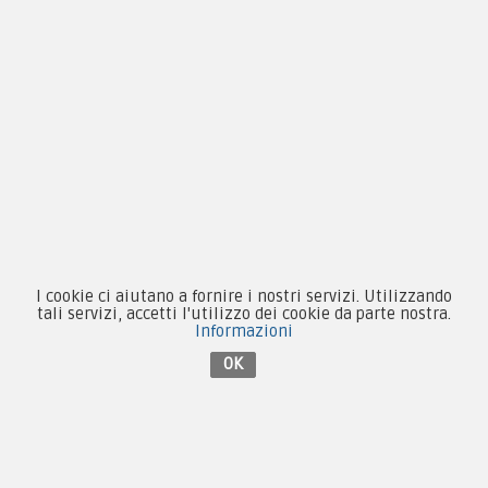
Novità
Equipaggiamento
Patch e Distintivi
Forze Armate
Collezionismo e Vintage
I cookie ci aiutano a fornire i nostri servizi. Utilizzando
tali servizi, accetti l'utilizzo dei cookie da parte nostra.
Contattaci su Facebook
Informazioni
OK