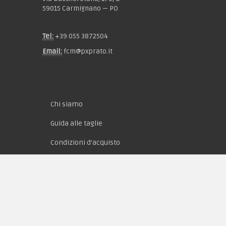
59015 Carmignano — PO
Tel:
+39 055 3872504
Email:
fcm@pxprato.it
Chi siamo
Guida alle taglie
Condizioni d'acquisto
Privacy & Cookie
Pagamenti