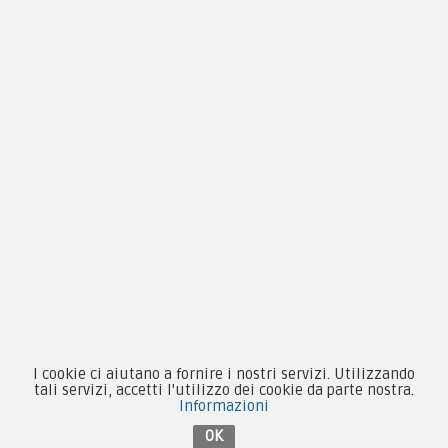
Pagamenti
Novità
Equipaggiamento
Patch e Distintivi
Forze Armate
Collezionismo e Vintage
I cookie ci aiutano a fornire i nostri servizi. Utilizzando
tali servizi, accetti l'utilizzo dei cookie da parte nostra.
Informazioni
Contattaci su Facebook
OK