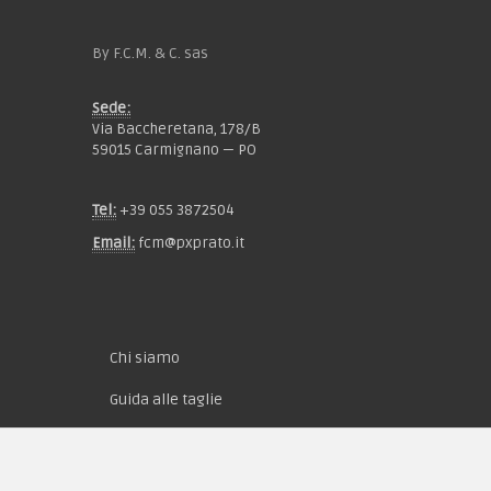
By F.C.M. & C. sas
Sede:
Via Baccheretana, 178/B
59015 Carmignano — PO
Tel:
+39 055 3872504
Email:
fcm@pxprato.it
Chi siamo
Guida alle taglie
Condizioni d'acquisto
Privacy & Cookie