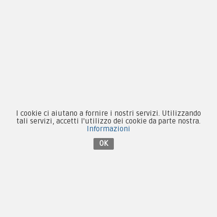
Equipaggiamento
Patch e Distintivi
Forze Armate
Collezionismo e Vintage
I cookie ci aiutano a fornire i nostri servizi. Utilizzando
Contattaci su Facebook
tali servizi, accetti l'utilizzo dei cookie da parte nostra.
Informazioni
OK