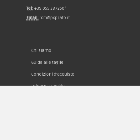
Tel:
+39 055 3872504
Email:
fcm@pxprato.it
Chi siamo
Guida alle taglie
Condizioni d'acquisto
Privacy & Cookie
Pagamenti
Novità