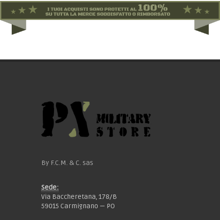
By F.C.M. & C. sas
Sede:
Via Baccheretana, 178/B
59015 Carmignano — PO