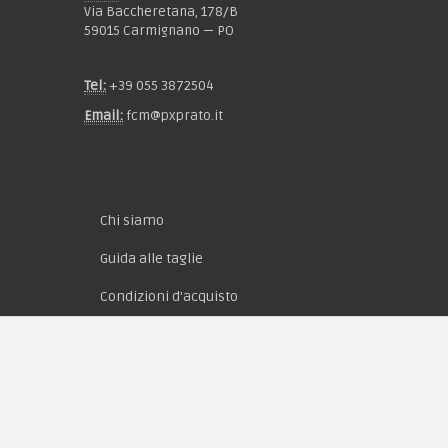
Via Baccheretana, 178/B
59015 Carmignano — PO
Tel:
+39 055 3872504
Email:
fcm@pxprato.it
Chi siamo
Guida alle taglie
Condizioni d'acquisto
Privacy & Cookie
Pagamenti