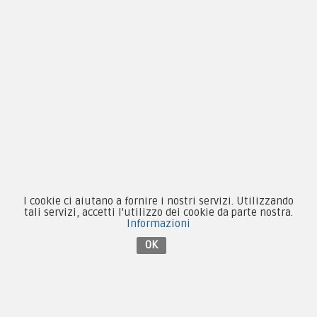
Novità
Equipaggiamento
Patch e Distintivi
Forze Armate
Collezionismo e Vintage
I cookie ci aiutano a fornire i nostri servizi. Utilizzando
tali servizi, accetti l'utilizzo dei cookie da parte nostra.
Contattaci su Facebook
Informazioni
OK