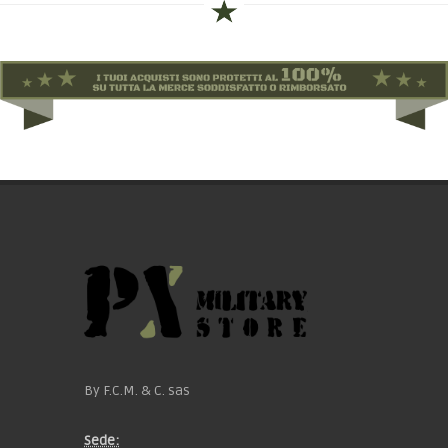
By F.C.M. & C. sas
Sede: