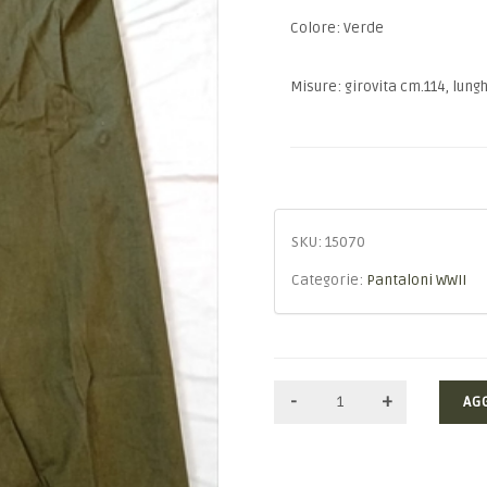
Colore: Verde
Misure: girovita cm.114, lung
SKU:
15070
Categorie:
Pantaloni WWII
AG