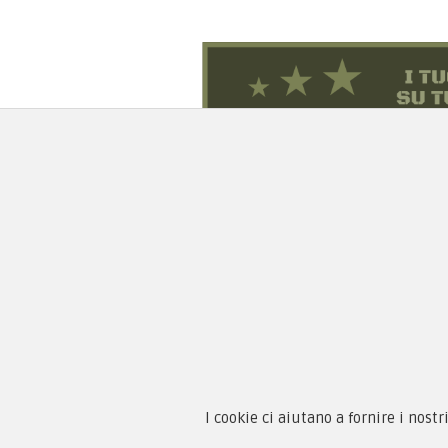
Chi 
Guida
Condi
By F.C.M. & C. sas
I cookie ci aiutano a fornire i nostr
Priva
Sede: