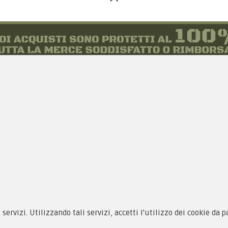
siamo
Novità
 alle taglie
Equipaggiamento
zioni d'acquisto
Patch e Distintivi
i servizi. Utilizzando tali servizi, accetti l'utilizzo dei cookie da 
cy & Cookie
Forze Armate