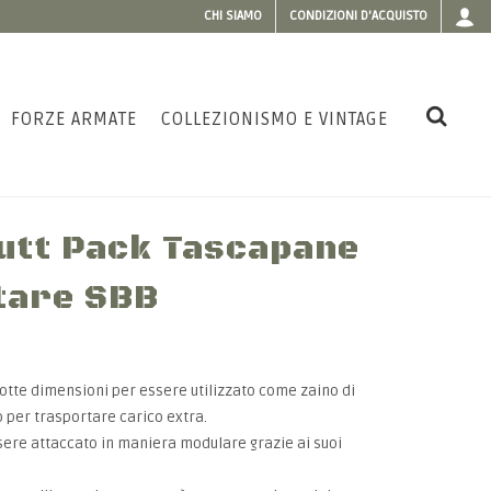
CHI SIAMO
CONDIZIONI D'ACQUISTO
FORZE ARMATE
COLLEZIONISMO E VINTAGE
Butt Pack Tascapane
tare SBB
dotte dimensioni per essere utilizzato come zaino di
per trasportare carico extra.
sere attaccato in maniera modulare grazie ai suoi