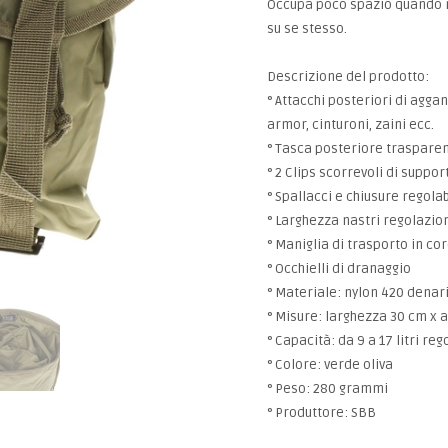
Occupa poco spazio quando no
su se stesso.
Descrizione del prodotto:
° Attacchi posteriori di aggan
armor, cinturoni, zaini ecc.
° Tasca posteriore traspar
° 2 Clips scorrevoli di suppo
° Spallacci e chiusure regolab
° Larghezza nastri regolazio
° Maniglia di trasporto in co
° Occhielli di dranaggio
° Materiale: nylon 420 denar
° Misure: larghezza 30 cm x 
° Capacità: da 9 a 17 litri reg
° Colore: verde oliva
° Peso: 280 grammi
° Produttore: SBB