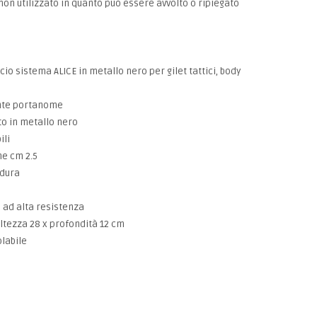
n utilizzato in quanto può essere avvolto o ripiegato
cio sistema ALICE in metallo nero per gilet tattici, body
ente portanome
rto in metallo nero
ili
ne cm 2.5
rdura
i ad alta resistenza
altezza 28 x profondità 12 cm
olabile