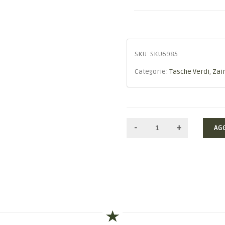
SKU:
SKU6985
Categorie:
Tasche Verdi
,
Zai
AG