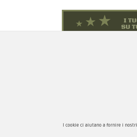
Chi 
Guida
Condi
By F.C.M. & C. sas
I cookie ci aiutano a fornire i nostr
Priva
Sede: