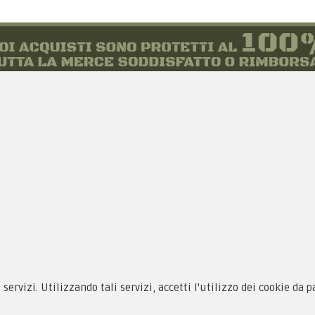
siamo
Novità
 alle taglie
Equipaggiamento
zioni d'acquisto
Patch e Distintivi
i servizi. Utilizzando tali servizi, accetti l'utilizzo dei cookie da 
cy & Cookie
Forze Armate