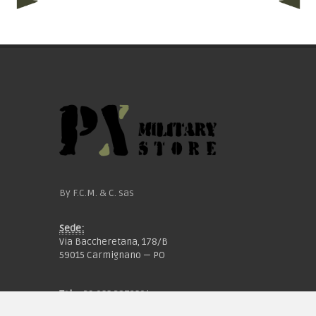
By F.C.M. & C. sas
Sede:
Via Baccheretana, 178/B
59015 Carmignano — PO
Tel:
+39 055 3872504
Email:
fcm@pxprato.it