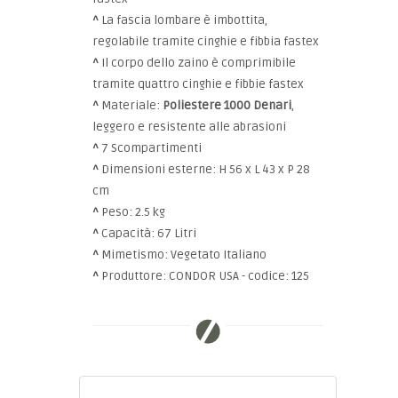
^
La fascia lombare è imbottita,
regolabile tramite cinghie e fibbia fastex
^
Il corpo dello zaino è comprimibile
tramite quattro cinghie e fibbie fastex
^
Materiale:
Poliestere
1000 Denari
,
leggero e resistente alle abrasioni
^
7 Scompartimenti
^
Dimensioni esterne: H 56 x L 43 x P 28
cm
^
Peso: 2.5 kg
^
Capacità: 67 Litri
^
Mimetismo: Vegetato Italiano
^
Produttore: CONDOR USA - codice: 125