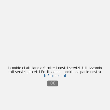
Chi siamo
Guida alle taglie
Condizioni d'acquisto
Privacy & Cookie
Pagamenti
I cookie ci aiutano a fornire i nostri servizi. Utilizzando
tali servizi, accetti l'utilizzo dei cookie da parte nostra.
Informazioni
OK
Novità
Equipaggiamento
Patch e Distintivi