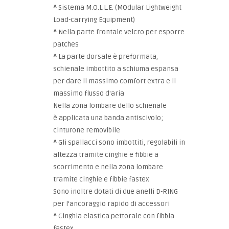
^
Sistema M.O.L.L.E. (MOdular Lightweight
Load-carrying Equipment)
^
Nella parte frontale velcro per esporre
patches
^
La parte dorsale è preformata,
schienale imbottito a schiuma espansa
per dare il massimo comfort extra e il
massimo flusso d'aria
Nella zona lombare dello schienale
è applicata una banda antiscivolo;
cinturone removibile
^
Gli spallacci sono imbottiti, regolabili in
altezza tramite cinghie e fibbie a
scorrimento e nella zona lombare
tramite cinghie e fibbie fastex
Sono inoltre dotati di due anelli D-RING
per l'ancoraggio rapido di accessori
^
Cinghia elastica pettorale con fibbia
fastex