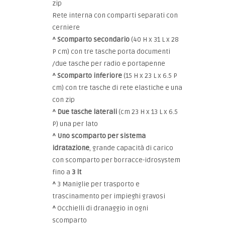
zip
Rete interna con comparti separati con
cerniere
^
Scomparto secondario
(40 H x 31 L x 28
P cm) con tre tasche porta documenti
/due tasche per radio e portapenne
^
Scomparto inferiore
(15 H x 23 L x 6.5 P
cm) con tre tasche di rete elastiche e una
con zip
^
Due tasche laterali
(cm 23 H x 13 L x 6.5
P) una per lato
^
Uno scomparto per sistema
idratazione
, grande capacità di carico
con scomparto per borracce-idrosystem
fino a
3 lt
^
3 Maniglie per trasporto e
trascinamento per impieghi gravosi
^
Occhielli di dranaggio in ogni
scomparto