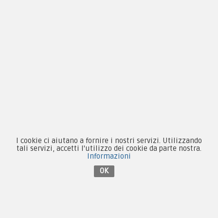
Condizioni d'acquisto
Privacy & Cookie
Pagamenti
Novità
Equipaggiamento
Patch e Distintivi
I cookie ci aiutano a fornire i nostri servizi. Utilizzando
tali servizi, accetti l'utilizzo dei cookie da parte nostra.
Forze Armate
Informazioni
Collezionismo e Vintage
OK