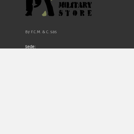
By F.C.M. & C. sas
Sede:
Via Baccheretana, 178/B
59015 Carmignano — PO
Tel:
+39 055 3872504
Email:
fcm@pxprato.it
Chi siamo
Guida alle taglie