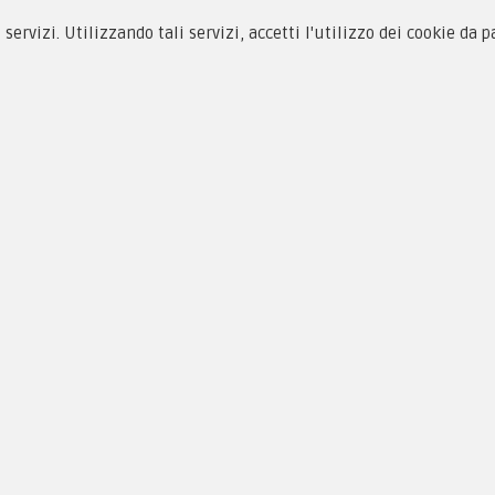
i servizi. Utilizzando tali servizi, accetti l'utilizzo dei cookie da 
siamo
Novità
 alle taglie
Equipaggiamento
zioni d'acquisto
Patch e Distintivi
cy & Cookie
Forze Armate
menti
Collezionismo e Vintage