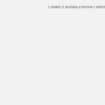
I cookie ci aiutano a fornire i nostr
Chi 
Guida
Condi
By F.C.M. & C. sas
Priva
Sede:
Paga
Via Baccheretana, 178/B
59015 Carmignano — PO
Tel:
+39 055 3872504
Email:
fcm@pxprato.it