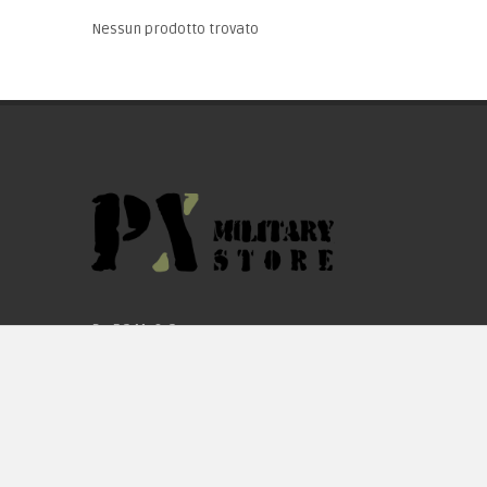
Nessun prodotto trovato
By F.C.M. & C. sas
Sede:
Via Baccheretana, 178/B
59015 Carmignano — PO
Tel:
+39 055 3872504