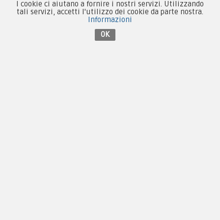
I cookie ci aiutano a fornire i nostri servizi. Utilizzando
Patch e Distintivi
tali servizi, accetti l'utilizzo dei cookie da parte nostra.
Informazioni
Forze Armate
OK
Collezionismo e Vintage
Contattaci su Facebook