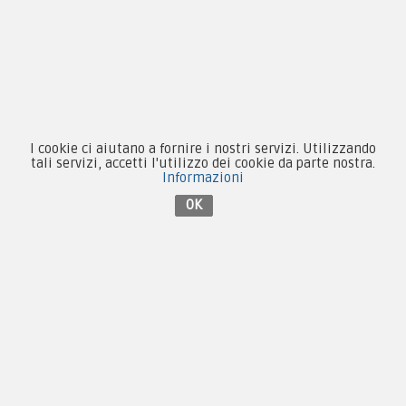
Equipaggiamento
Patch e Distintivi
Forze Armate
Collezionismo e Vintage
I cookie ci aiutano a fornire i nostri servizi. Utilizzando
tali servizi, accetti l'utilizzo dei cookie da parte nostra.
Informazioni
OK
Contattaci su Facebook