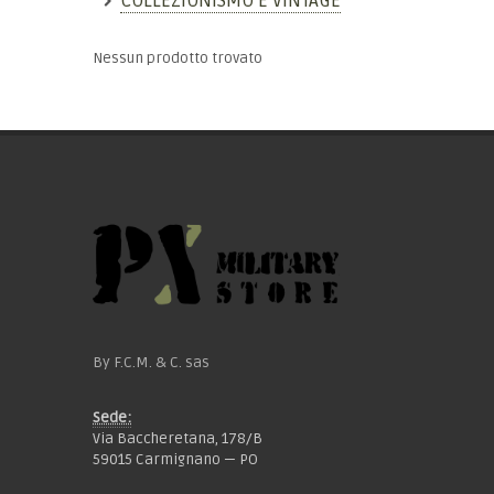
COLLEZIONISMO E VINTAGE
Nessun prodotto trovato
By F.C.M. & C. sas
Sede:
Via Baccheretana, 178/B
59015 Carmignano — PO