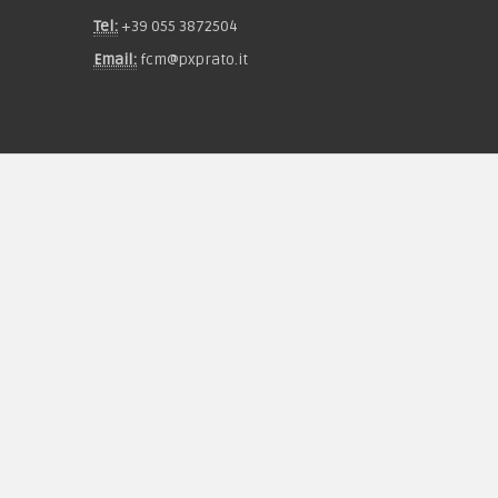
Tel:
+39 055 3872504
Email:
fcm@pxprato.it
Chi siamo
Guida alle taglie
Condizioni d'acquisto
Privacy & Cookie
Pagamenti
Novità