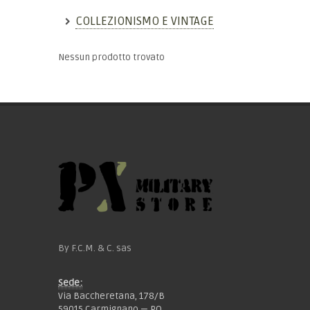
COLLEZIONISMO E VINTAGE
Nessun prodotto trovato
By F.C.M. & C. sas
Sede:
Via Baccheretana, 178/B
59015 Carmignano — PO