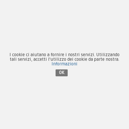
Novità
Equipaggiamento
Patch e Distintivi
Forze Armate
Collezionismo e Vintage
I cookie ci aiutano a fornire i nostri servizi. Utilizzando
tali servizi, accetti l'utilizzo dei cookie da parte nostra.
Informazioni
OK
Contattaci su Facebook