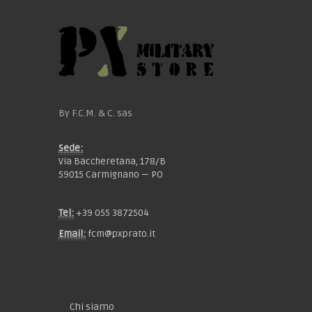
By F.C.M. & C. sas
Sede:
Via Baccheretana, 178/B
59015 Carmignano — PO
Tel:
+39 055 3872504
Email:
fcm@pxprato.it
Chi siamo