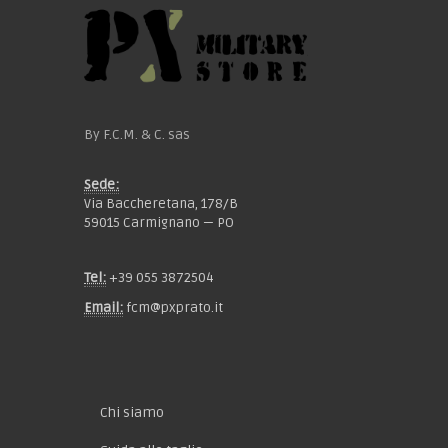
By F.C.M. & C. sas
Sede:
Via Baccheretana, 178/B
59015 Carmignano — PO
Tel:
+39 055 3872504
Email:
fcm@pxprato.it
Chi siamo